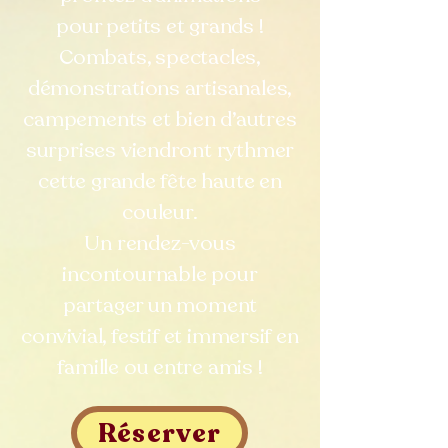
pour petits et grands !
Combats, spectacles,
démonstrations artisanales,
campements et bien d’autres
surprises viendront rythmer
cette grande fête haute en
couleur.
Un rendez-vous
incontournable pour
partager un moment
convivial, festif et immersif en
famille ou entre amis !
Réserver