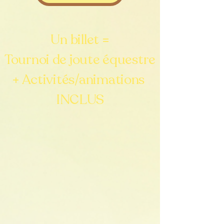
Un billet =
Tournoi de joute équestre
+ Activités/animations
INCLUS