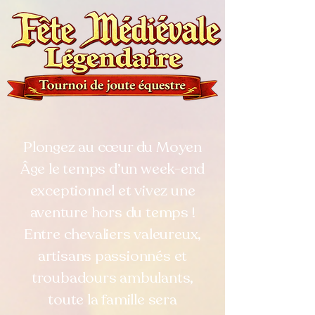
Plongez au cœur du Moyen
Âge le temps d’un week-end
exceptionnel et vivez une
aventure hors du temps !
Entre chevaliers valeureux,
artisans passionnés et
troubadours ambulants,
toute la famille sera