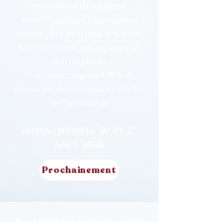
mais pleins d'émotions.
Anne Freudiger, fauconnière
depuis plus de trente ans, vous
fera découvrir ses rapaces au
son du piano.
Vous aurez la possibilité de
porter un de ses rapaces à la fin
de l'animation!
Dates : jeudi 13, 20 et 27
août 2026
Prochainement