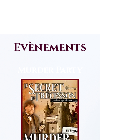
Château de
Trécesson
Evènements
Murder Party