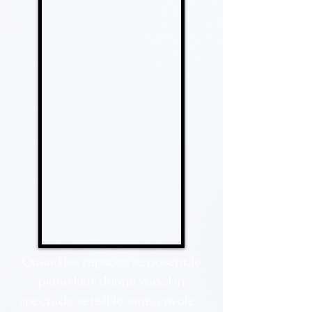
Quand les rapaces se posent, le
piano leur donne voix. Un
spectacle sensible, sans envole ...