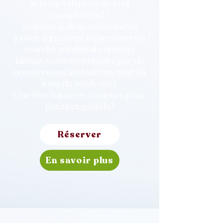
le temps d’un week-end
exceptionnel !
Assistez à de spectaculaires
joutes équestres, flânez dans un
marché médiéval animé et
laissez-vous surprendre par de
nombreuses animations tout au
long du week-end.
Une fête haute en couleurs pour
petits et grands !
Réserver
En savoir plus