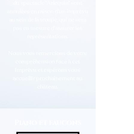
du spectacle "Arlequin" sont
annulées en raison d'un imprévu
au sein de la troupe, qui ne sera
pas en mesure d'assurer les
représentations.
Nous vous remercions de votre
compréhension face à cet
imprévu et espérons vous
accueillir prochainement au
château.
Piano et faucons