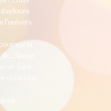
roubadours
 l’univers
 courage et
lic. Flânez
voir-faire
es créations
tions