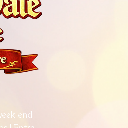
week-end
ps ! Entre