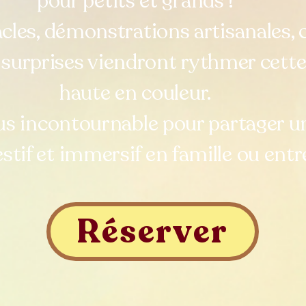
pour petits et grands !
cles, démonstrations artisanales
s surprises viendront rythmer cette
haute en couleur.
us incontournable pour partager
festif et immersif en famille ou entr
Réserver