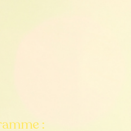
e
ramme :