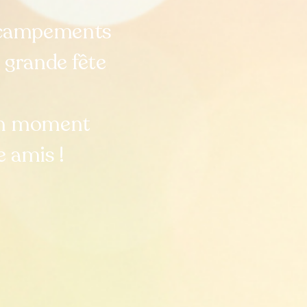
, campements
 grande fête
 un moment
e amis !