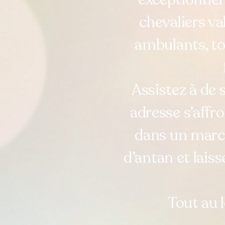
chevaliers v
ambulants, tou
Assistez à de 
adresse s’affr
dans un march
d’antan et laiss
Tout au 