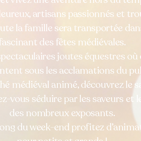
aleureux, artisans passionnés et t
te la famille sera transportée dans
fascinant des fêtes médiévales.
spectaculaires joutes équestres où
ontent sous les acclamations du pub
é médiéval animé, découvrez le sa
ez-vous séduire par les saveurs et l
des nombreux exposants.
long du week-end profitez d’anima